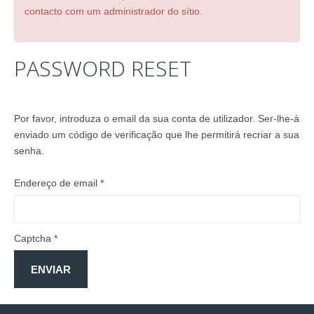
contacto com um administrador do sítio.
SERVIÇOS
IDEALIZAÇÃO/PROJEÇÃO/DECORAÇÃO
PASSWORD
RESET
CARPINTARIA GERAL
MOBILIÁRIO
REABILITAÇÃO/REMODELAÇÃO
Por favor, introduza o email da sua conta de utilizador. Ser-lhe-á
SERVIÇOS PERSONALIZADOS
enviado um código de verificação que lhe permitirá recriar a sua
ACABAMENTOS
senha.
GALERIA
Endereço de email
*
CATÁLOGO
PORTFÓLIO
CONTACTOS
Captcha
*
ENVIAR