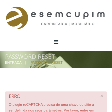
PASSWORD RESET
HOME
ENTRADA
PASSWORD RESET
ACERCA
SOBRE NÓS
MISSÃO/VALORES
MATERIAIS
ERRO
×
MARCAS DE REFERÊNCIA
RESPONSABILIDADE AMBIENTAL
O plugin reCAPTCHA precisa de uma chave de sítio a
ser definida nos seus parâmetros. Por favor, entre em
INFORMAÇÃO AO CONSUMIDOR