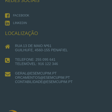
REDES
SOCIAIS
FACEBOOK
LINKEDIN
LOCALIZAÇÃO
RUA 13 DE MAIO Nº61
GUILHUFE, 4560-155 PENAFIEL
TELEFONE: 255 095 641
TELEMÓVEL: 916 122 346
GERAL@ESEMCUPIM.PT
ORCAMENTOS@ESEMCUPIM.PT
CONTABILIDADE@ESEMCUPIM.PT