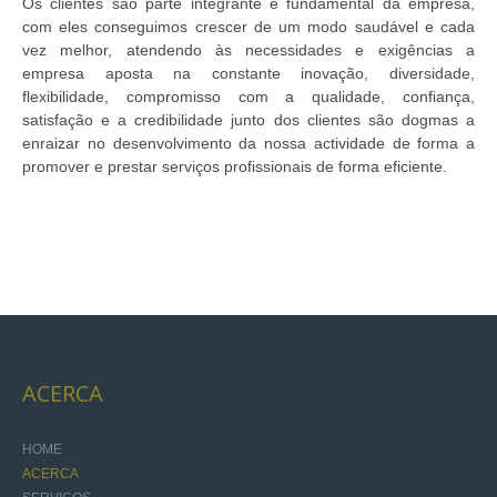
Os clientes são parte integrante e fundamental da empresa,
com eles conseguimos crescer de um modo saudável e cada
SERVIÇOS
vez melhor, atendendo às necessidades e exigências a
IDEALIZAÇÃO/PROJEÇÃO/DECORAÇÃO
empresa aposta na constante inovação,
diversidade,
flexibilidade, compromisso com a qualidade, confiança,
CARPINTARIA GERAL
satisfação e a credibilidade junto dos clientes são dogmas a
MOBILIÁRIO
enraizar no desenvolvimento da nossa actividade de forma a
REABILITAÇÃO/REMODELAÇÃO
promover e prestar serviços profissionais de forma eficiente.
SERVIÇOS PERSONALIZADOS
ACABAMENTOS
GALERIA
CATÁLOGO
PORTFÓLIO
CONTACTOS
ACERCA
HOME
ACERCA