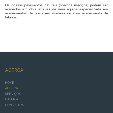
Os nossos pavimentos naturais (soalhos maciços) podem ser
acabados em obra através de uma equipa especializada em
acabamentos de pisos em madeira ou com acabamento de
fábrica.
ACERCA
HOME
ACERCA
SERVIÇOS
GALERIA
CONTACTOS