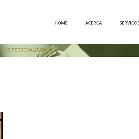
ON
HOME
ACERCA
SERVIÇO
LHOS PERSONALIZADOS
SOBRE NÓS
IDEALIZAÇÃO/PR
MISSÃO/VALORES
CARPINT
MATERIAIS
MOBI
MARCAS DE REFERÊNCIA
REABILITAÇÃ
RESPONSABILIDADE
SERVIÇOS P
AMBIENTAL
ACAB
INFORMAÇÃO AO
CONSUMIDOR