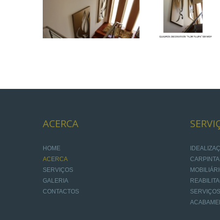
ACERCA
SERVI
HOME
IDEALIZ
ACERCA
CARPINTA
SERVIÇOS
MOBILIÁR
GALERIA
REABILIT
CONTACTOS
SERVIÇOS
ACABAME