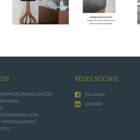
ÇOS
REDES
SOCIAIS
AÇÃO/PROJEÇÃO/DECORAÇÃO
FACEBOOK
RIA GERAL
LINKEDIN
IO
AÇÃO/REMODELAÇÃO
 PERSONALIZADOS
NTOS