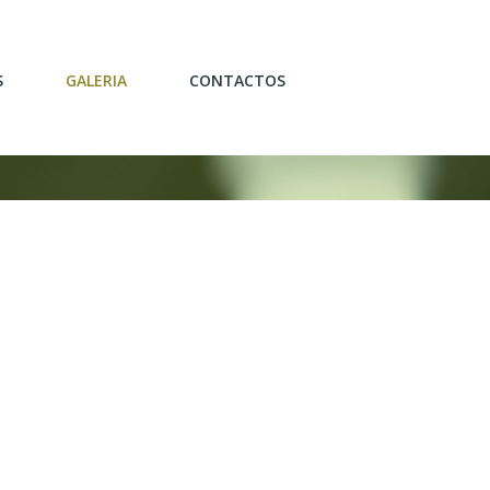
S
GALERIA
CONTACTOS
OJEÇÃO/DECORAÇÃO
CATÁLOGO
ARIA GERAL
PORTFÓLIO
LIÁRIO
O/REMODELAÇÃO
ERSONALIZADOS
AMENTOS