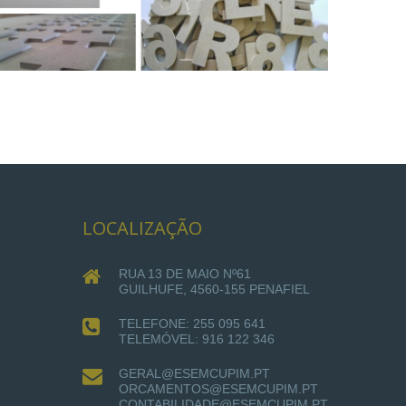
LOCALIZAÇÃO
RUA 13 DE MAIO Nº61
GUILHUFE, 4560-155 PENAFIEL
TELEFONE: 255 095 641
TELEMÓVEL: 916 122 346
GERAL@ESEMCUPIM.PT
ORCAMENTOS@ESEMCUPIM.PT
CONTABILIDADE@ESEMCUPIM.PT