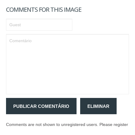
COMMENTS FOR THIS IMAGE
SERVIÇOS
IDEALIZAÇÃO/PROJEÇÃO/DECORAÇÃO
CARPINTARIA GERAL
MOBILIÁRIO
REABILITAÇÃO/REMODELAÇÃO
SERVIÇOS PERSONALIZADOS
ACABAMENTOS
GALERIA
CATÁLOGO
PORTFÓLIO
CONTACTOS
PUBLICAR COMENTÁRIO
ELIMINAR
Comments are not shown to unregistered users. Please register