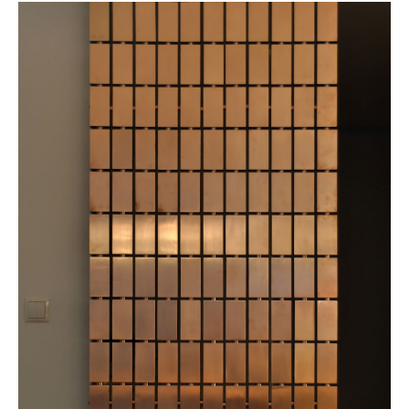
SERVIÇOS
IDEALIZAÇÃO/PROJEÇÃO/DECORAÇÃO
CARPINTARIA GERAL
MOBILIÁRIO
REABILITAÇÃO/REMODELAÇÃO
SERVIÇOS PERSONALIZADOS
ACABAMENTOS
GALERIA
CATÁLOGO
PORTFÓLIO
CONTACTOS